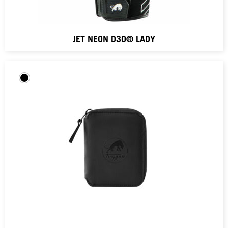
JET NEON D3O® LADY