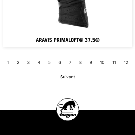
ARAVIS PRIMALOFT® 37.5®
1
2
3
4
5
6
7
8
9
10
11
12
Suivant