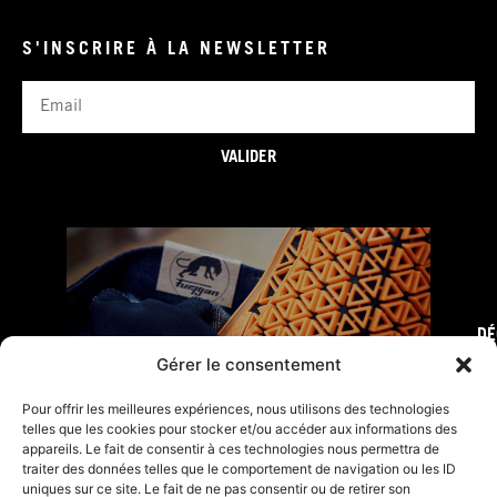
S'INSCRIRE À LA NEWSLETTER
Email
VALIDER
DÉ
FURY TIPS
Gérer le consentement
Pour offrir les meilleures expériences, nous utilisons des technologies
telles que les cookies pour stocker et/ou accéder aux informations des
appareils. Le fait de consentir à ces technologies nous permettra de
traiter des données telles que le comportement de navigation ou les ID
uniques sur ce site. Le fait de ne pas consentir ou de retirer son