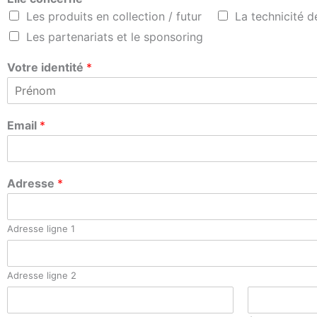
Les produits en collection / futur
La technicité d
Les partenariats et le sponsoring
Votre identité
*
P
r
Email
*
é
n
o
m
Adresse
*
Adresse ligne 1
Adresse ligne 2