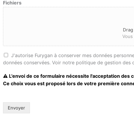
Fichiers
Drag 
Vous 
C
J'autorise Furygan à conserver mes données personnel
o
données conservées. Voir notre politique de gestion des 
n
d
s
⚠️ L'envoi de ce formulaire nécessite l'acceptation des 
e
e
Ce choix vous est proposé lors de votre première connex
m
n
a
t
n
e
d
m
Envoyer
e
e
C
n
o
t
n
*
s