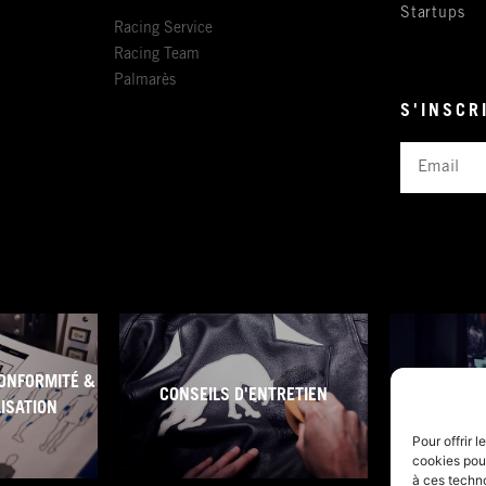
Startups
Racing Service
Racing Team
Palmarès
S'INSCR
Email
ONFORMITÉ &
CONSEILS D'ENTRETIEN
CONDITI
LISATION
Pour offrir 
cookies pour
à ces techn