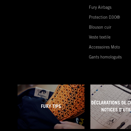
Fury Airbags
Protection D3O®
Blouson cuir
Veste textile
Accessoires Moto
Gants homologués
DÉCLARATIONS DE C
FURY TIPS
NOTICES D'UTI