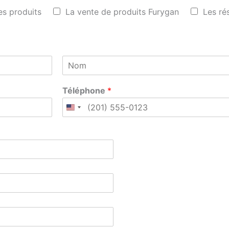
es produits
La vente de produits Furygan
Les ré
N
o
Téléphone
*
m