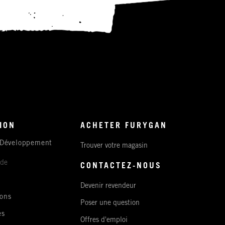
ION
ACHETER FURYGAN
 Développement
Trouver votre magasin
ude
CONTACTEZ-NOUS
Devenir revendeur
ons
Poser une question
es
Offres d'emploi