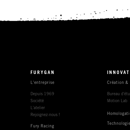
FURYGAN
INNOVAT
L'entreprise
Création &
Depuis 1969
Bureau d'ét
Société
Motion Lab
L'atelier
Homologati
Rejoignez-nous !
Technologi
Fury Racing