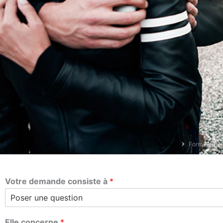
Accueil
Formulaire 
Votre demande consiste à
*
Elle concerne
*