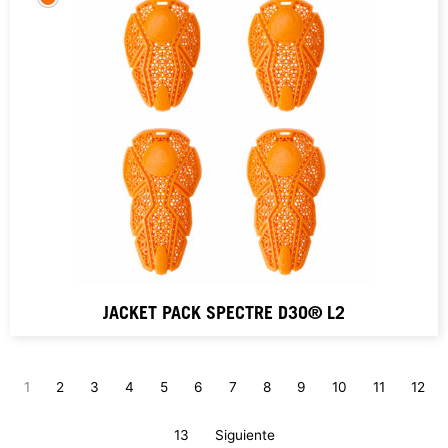
JACKET PACK SPECTRE D3O® L2
1
2
3
4
5
6
7
8
9
10
11
12
13
Siguiente