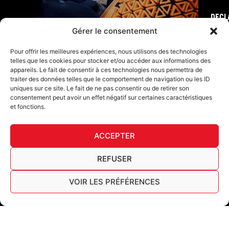
DECL
FURY TIPS
Gérer le consentement
Pour offrir les meilleures expériences, nous utilisons des technologies
telles que les cookies pour stocker et/ou accéder aux informations des
appareils. Le fait de consentir à ces technologies nous permettra de
traiter des données telles que le comportement de navigation ou les ID
uniques sur ce site. Le fait de ne pas consentir ou de retirer son
consentement peut avoir un effet négatif sur certaines caractéristiques
et fonctions.
ACCEPTER
F
I
L
Y
T
a
n
i
o
i
REFUSER
c
s
n
u
k
Furygan © Copyright - 2026 Todos los derechos reservados
e
t
k
t
t
b
a
e
u
o
VOIR LES PRÉFÉRENCES
Aviso legal
o
g
d
b
k
Cookies
o
r
i
e
Cuadro de trazabilidad AGEC
k
a
n
Español
-
m
f