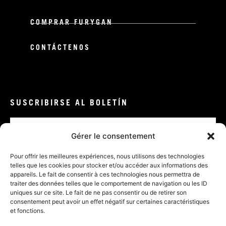
COMPRAR FURYGAN
CONTÁCTENOS
SUSCRIBIRSE AL BOLETÍN
Correo
electrónico
Gérer le consentement
VALIDAR
Pour offrir les meilleures expériences, nous utilisons des technologies
telles que les cookies pour stocker et/ou accéder aux informations des
appareils. Le fait de consentir à ces technologies nous permettra de
traiter des données telles que le comportement de navigation ou les ID
uniques sur ce site. Le fait de ne pas consentir ou de retirer son
consentement peut avoir un effet négatif sur certaines caractéristiques
et fonctions.