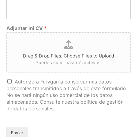
Adjuntar mi CV
*
Drag & Drop Files,
Choose Files to Upload
Puedes subir hasta 7 archivos.
C
Autorizo a Furygan a conservar mis datos
o
personales transmitidos a través de este formulario.
n
No se hará ningún uso comercial de los datos
s
almacenados. Consulte nuestra política de gestión
e
de datos personales.
n
t
i
m
Enviar
i