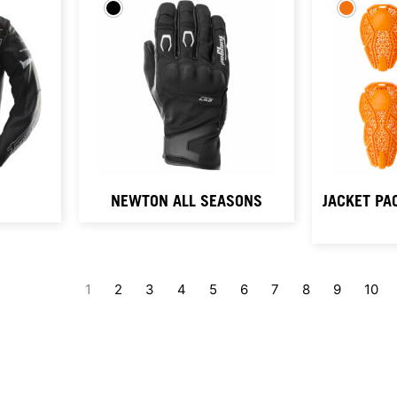
NEWTON ALL SEASONS
JACKET PA
1
2
3
4
5
6
7
8
9
10