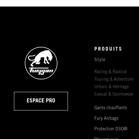
PRODUITS
Style
Racing & Radical
Touring & Adventure
Urbain & Héritage
Casual & Sportswear
ESPACE PRO
Gants chauffants
Fury Airbags
Protection D3O®