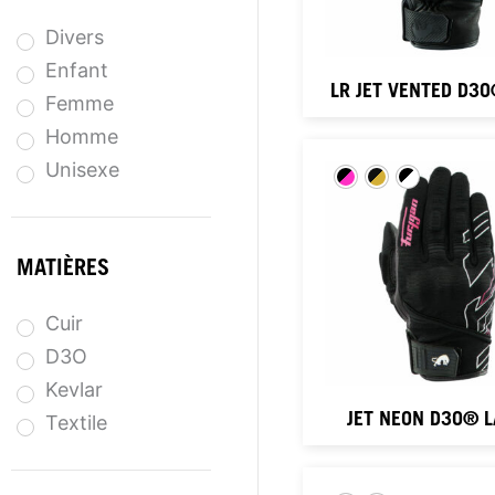
Divers
Enfant
LR JET VENTED D3
Femme
Homme
Unisexe
MATIÈRES
Cuir
D3O
Kevlar
JET NEON D3O® 
Textile