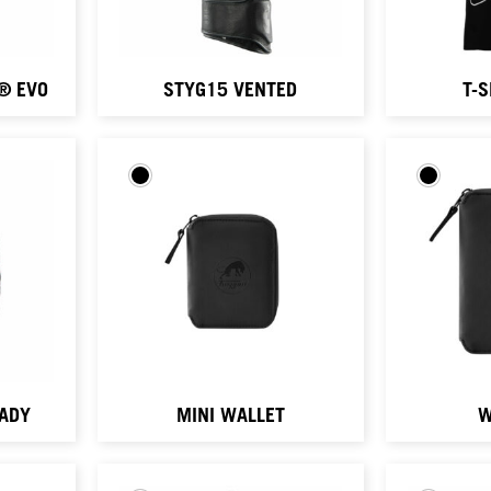
O® EVO
STYG15 VENTED
T-S
LADY
MINI WALLET
W