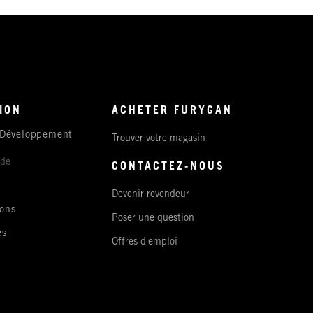
ION
ACHETER FURYGAN
 Développement
Trouver votre magasin
ude
CONTACTEZ-NOUS
Devenir revendeur
ons
Poser une question
es
Offres d'emploi