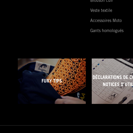
Blouson cuir
Veste textile
Accessoires Moto
Gants homologués
DÉCLARATIONS DE C
FURY TIPS
NOTICES D'UTI