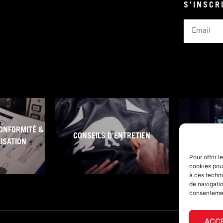
S'INSCR
Email
ONFORMITÉ &
CONSEILS D'ENTRETIEN
CONDITI
LISATION
Pour offrir 
cookies pour
à ces techn
de navigatio
consentement
ACC