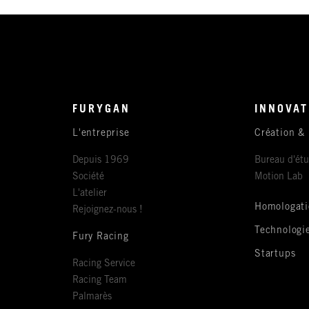
FURYGAN
INNOVAT
L'entreprise
Création &
Depuis 1969
Bureau d'ét
Société
Motion Lab
L'atelier
Homologati
Rejoignez-nous !
Technologi
Fury Racing
Startups
Racing Service
Racing Team
Palmarès