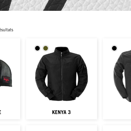
ésultats
E
KENYA 3