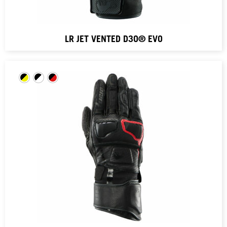
LR JET VENTED D3O® EVO