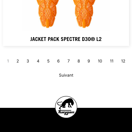
JACKET PACK SPECTRE D3O® L2
1
2
3
4
5
6
7
8
9
10
11
12
Suivant