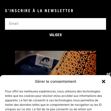
S'INSCRIRE À LA NEWSLETTER
Email
VALIDER
DÉ
FURY TIPS
Gérer le consentement
Pour offrir les meilleures expériences, nous utilisons des technologies
telles que les cookies pour stocker et/ou accéder aux informations des
appareils. Le fait de consentir à ces technologies nous permettra de
traiter des données telles que le comportement de navigation ou les ID
uniques sur ce site. Le fait de ne pas consentir ou de retirer son