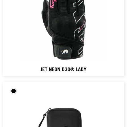
JET NEON D3O® LADY