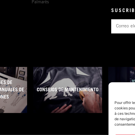
Palmarès
SUSCRIB
Correo
electrónico
ES DE
ANUALES DE
CONSEJOS DE MANTENIMIENTO
CONDICIO
ONES
Pour offrir 
cookies pour
à ces techn
de navigatio
consentement