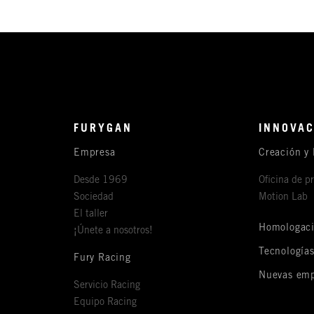
FURYGAN
INNOVAC
Empresa
Creación y 
Desde 1969
Oficina de p
Sociedad
Motion Lab
El taller
Homologac
¡Únete a nosotros!
Tecnología
Fury Racing
Nuevas emp
Servicio Racing
Equipo Racing