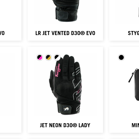
VO
LR JET VENTED D3O® EVO
STY
JET NEON D3O® LADY
MI