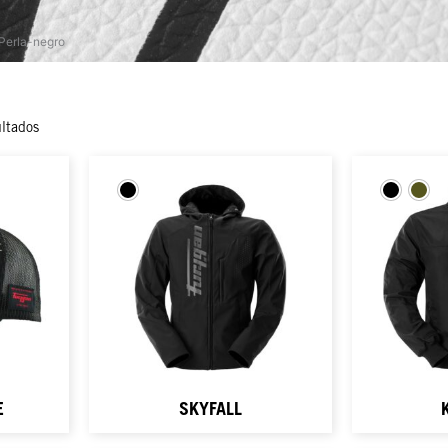
Perla-negro
ltados
E
SKYFALL