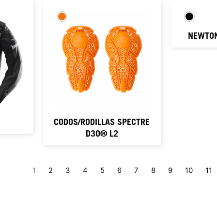
NEWTON
CODOS/RODILLAS SPECTRE
D3O® L2
1
2
3
4
5
6
7
8
9
10
11