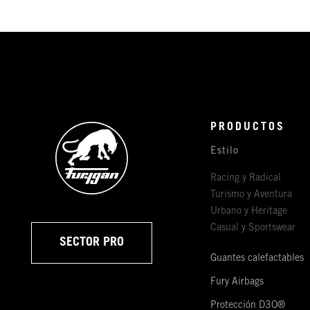
PRODUCTOS
Estilo
Racing y Radical
Turismo y Aventura
Urbano y Heritage
Casual y Sportswear
SECTOR PRO
Guantes calefactables
Fury Airbags
Protección D3O®