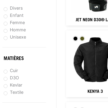
Divers
Enfant
JET NEON D3O® 
Femme
Homme
Unisexe
MATIÈRES
Cuir
D3O
Kevlar
KENYA 3
Textile