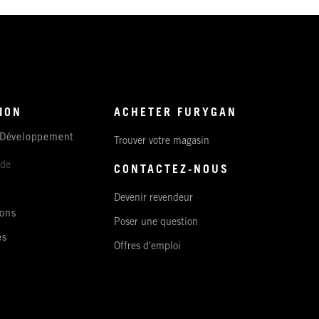
ION
ACHETER FURYGAN
 Développement
Trouver votre magasin
ude
CONTACTEZ-NOUS
Devenir revendeur
ons
Poser une question
es
Offres d'emploi