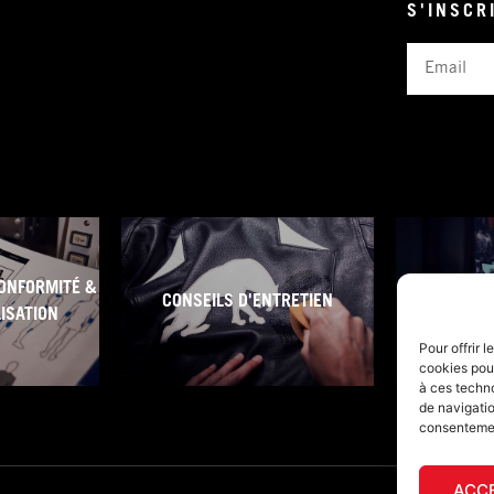
S'INSCR
Email
ONFORMITÉ &
CONSEILS D'ENTRETIEN
CONDITI
LISATION
Pour offrir 
cookies pour
à ces techn
de navigatio
consentement
ACC