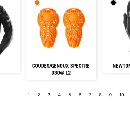
COUDES/GENOUX SPECTRE
NEWTON
D3O® L2
1
2
3
4
5
6
7
8
9
10