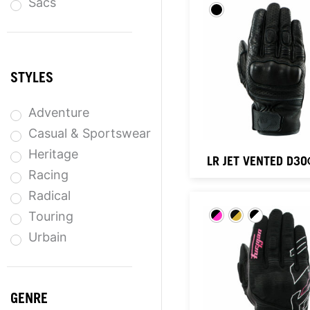
Sacs
STYLES
Adventure
Casual & Sportswear
Heritage
LR JET VENTED D3
Racing
Radical
Touring
Urbain
GENRE