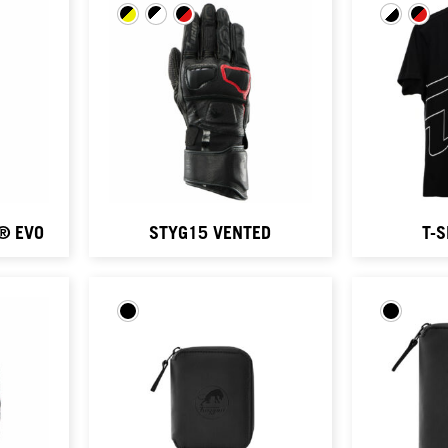
O® EVO
STYG15 VENTED
T-S