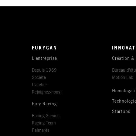
FURYGAN
INNOVAT
L'entreprise
Création &
Depuis 1969
Bureau d'ét
Société
Motion Lab
L'atelier
Homologati
Rejoignez-nous !
Technologi
Fury Racing
Startups
Racing Service
Racing Team
Palmarès