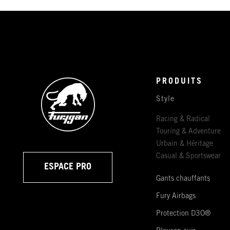
PRODUITS
Style
Racing & Radical
Touring & Adventure
Urbain & Héritage
Casual & Sportswear
ESPACE PRO
Gants chauffants
Fury Airbags
Protection D3O®