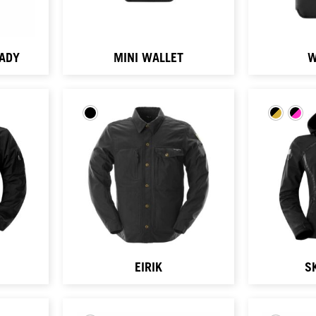
LADY
MINI WALLET
W
EIRIK
S