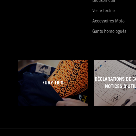
Blouson cuir
Veste textile
Accessoires Moto
Gants homologués
DÉCLARATIONS DE C
FURY TIPS
NOTICES D'UTI