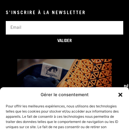
S'INSCRIRE À LA NEWSLETTER
Email
VALIDER
DÉ
FURY TIPS
Gérer le consentement
Pour offrir les meilleures expériences, nous utilisons des technologies
telles que les cookies pour stocker et/ou accéder aux informations des
appareils. Le fait de consentir à ces technologies nous permettra de
traiter des données telles que le comportement de navigation ou les ID
uniques sur ce site. Le fait de ne pas consentir ou de retirer son