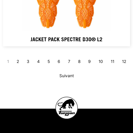
JACKET PACK SPECTRE D3O® L2
1
2
3
4
5
6
7
8
9
10
11
12
Suivant