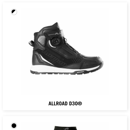
ALLROAD D3O®