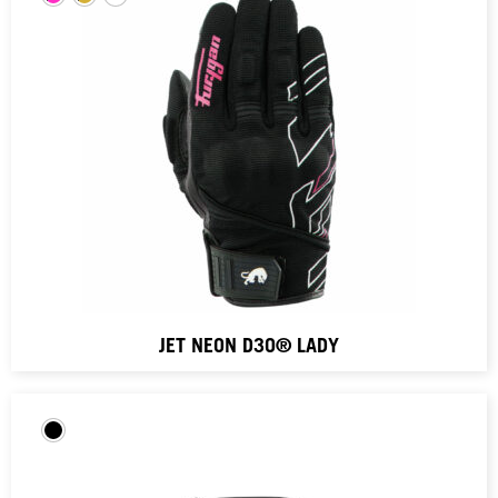
JET NEON D3O® LADY