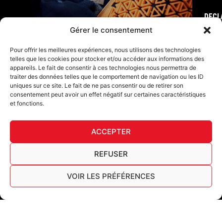
DECL
FURY TIPS
Gérer le consentement
Pour offrir les meilleures expériences, nous utilisons des technologies
telles que les cookies pour stocker et/ou accéder aux informations des
appareils. Le fait de consentir à ces technologies nous permettra de
traiter des données telles que le comportement de navigation ou les ID
uniques sur ce site. Le fait de ne pas consentir ou de retirer son
consentement peut avoir un effet négatif sur certaines caractéristiques
et fonctions.
ACCEPTER
F
I
L
Y
T
a
n
i
o
i
REFUSER
c
s
n
u
k
Furygan © Copyright - 2026 Todos los derechos reservados
e
t
k
t
t
b
a
e
u
o
VOIR LES PRÉFÉRENCES
Aviso legal
o
g
d
b
k
Cookies
o
r
i
e
Cuadro de trazabilidad AGEC
k
a
n
Español
-
m
f