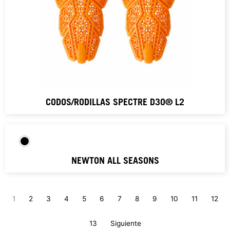
CODOS/RODILLAS SPECTRE D3O® L2
NEWTON ALL SEASONS
1
2
3
4
5
6
7
8
9
10
11
12
13
Siguiente