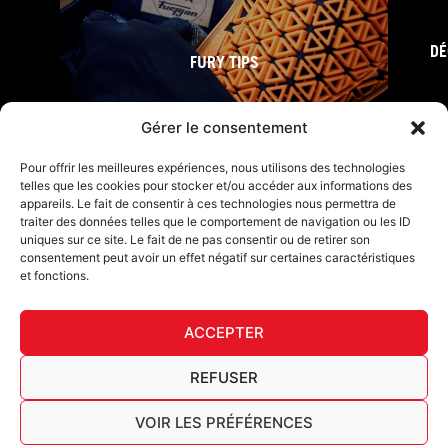
DÉ
FURY TIPS
Gérer le consentement
Pour offrir les meilleures expériences, nous utilisons des technologies
telles que les cookies pour stocker et/ou accéder aux informations des
appareils. Le fait de consentir à ces technologies nous permettra de
traiter des données telles que le comportement de navigation ou les ID
uniques sur ce site. Le fait de ne pas consentir ou de retirer son
consentement peut avoir un effet négatif sur certaines caractéristiques
et fonctions.
F
I
L
Y
T
a
n
i
o
i
ACCEPTER
c
s
n
u
k
Furygan © Copyright - 2026 Tous droits réservés
e
t
k
t
t
b
a
e
u
o
Mentions légales
REFUSER
o
g
d
b
k
Cookies
o
r
i
e
Tableau de traçabilité AGEC
VOIR LES PRÉFÉRENCES
k
a
n
Français
-
m