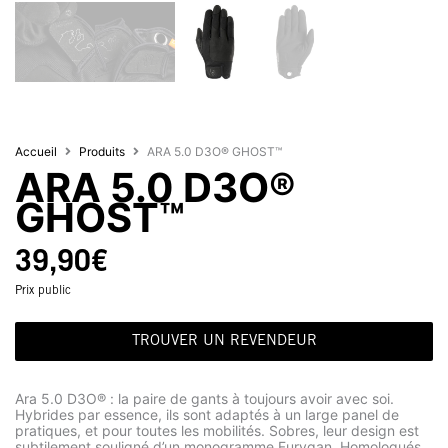
Accueil
Produits
ARA 5.0 D3O® GHOST™
ARA 5.0 D3O®
GHOST™
39,90
€
Prix public
TROUVER UN REVENDEUR
Ara 5.0 D3O® : la paire de gants à toujours avoir avec soi.
Hybrides par essence, ils sont adaptés à un large panel de
pratiques, et pour toutes les mobilités. Sobres, leur design est
subtilement souligné d’un monogramme Furygan. Homologués