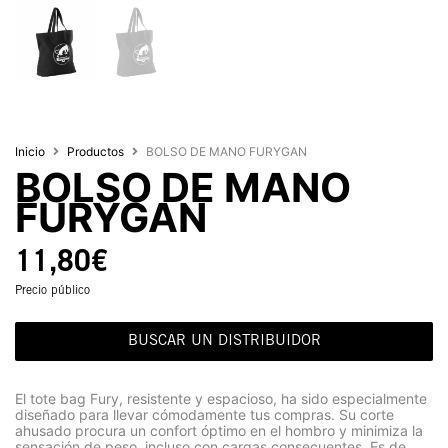
Inicio
Productos
BOLSO DE MANO FURYGAN
BOLSO DE MANO
FURYGAN
11,80
€
Precio público
BUSCAR UN DISTRIBUIDOR
El tote bag Fury, resistente y espacioso, ha sido especialmente
diseñado para llevar cómodamente tus compras. Su corte
ahusado procura un confort óptimo en el hombro y minimiza la
sensación de peso, incluso con cargas consecuentes. Es de