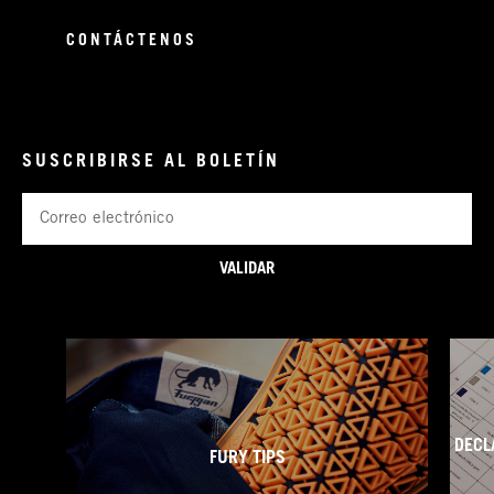
CONTÁCTENOS
SUSCRIBIRSE AL BOLETÍN
Correo
electrónico
VALIDAR
DECL
FURY TIPS