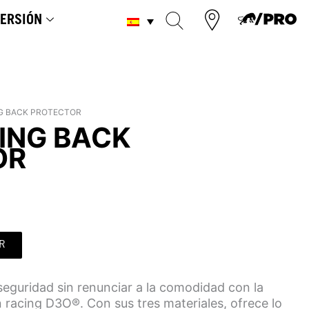
ERSIÓN
G BACK PROTECTOR
ING BACK
OR
R
eguridad sin renunciar a la comodidad con la
racing D3O®. Con sus tres materiales, ofrece lo