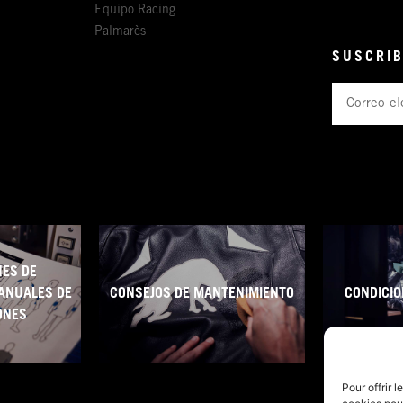
Equipo Racing
Palmarès
SUSCRIB
Correo
electrónico
ES DE
ANUALES DE
CONSEJOS DE MANTENIMIENTO
CONDICIO
ONES
Pour offrir 