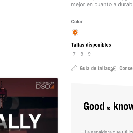
mejor en cuanto a durabi
Color
Tallas disponibles
7 – 8 – 9
Guía de tallas
Conse
Good
kno
to
– La espaldera que utili