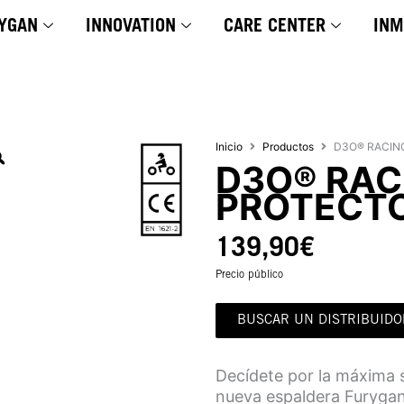
YGAN
INNOVATION
CARE CENTER
INM
Inicio
Productos
D3O® RACIN
D3O® RAC
PROTECT
139,90
€
Precio público
BUSCAR UN DISTRIBUIDO
Decídete por la máxima s
nueva espaldera Furygan 