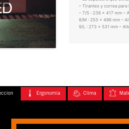
– Tirantes y correa para
– 7/S : 238 x 417 mm – A
8/M : 253 x 486 mm – Al
9/L : 273 x 531 mm – Alt
eccion
Ergonomia
Clima
Mate