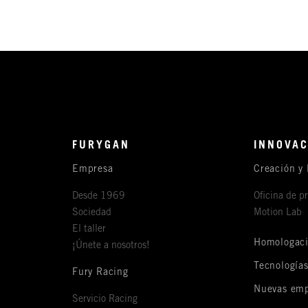
FURYGAN
INNOVAC
Empresa
Creación y 
Desde 1969
Oficina de p
Sociedad
Motion Lab
El taller
Homologac
¡Únete a nosotros!
Tecnología
Fury Racing
Nuevas emp
Servicio Racing