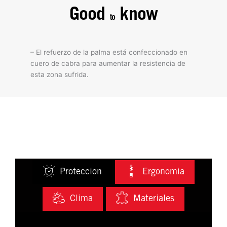
Good
know
to
– El refuerzo de la palma está confeccionado en
cuero de cabra para aumentar la resistencia de
esta zona sufrida.
Proteccion
Ergonomia
Clima
Materiales