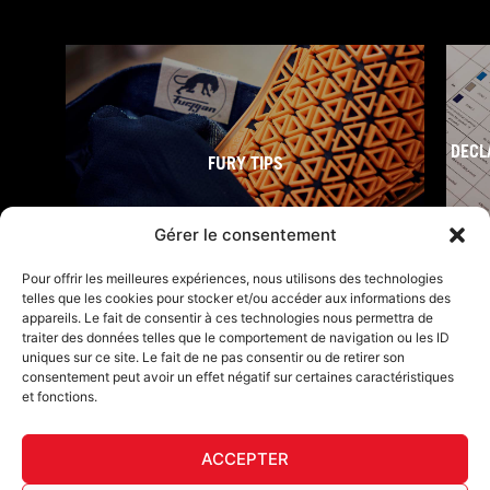
DECL
FURY TIPS
Gérer le consentement
Pour offrir les meilleures expériences, nous utilisons des technologies
telles que les cookies pour stocker et/ou accéder aux informations des
appareils. Le fait de consentir à ces technologies nous permettra de
traiter des données telles que le comportement de navigation ou les ID
uniques sur ce site. Le fait de ne pas consentir ou de retirer son
consentement peut avoir un effet négatif sur certaines caractéristiques
et fonctions.
F
I
L
Y
T
a
n
i
o
i
ACCEPTER
c
s
n
u
k
Furygan © Copyright - 2026 Todos los derechos reservados
e
t
k
t
t