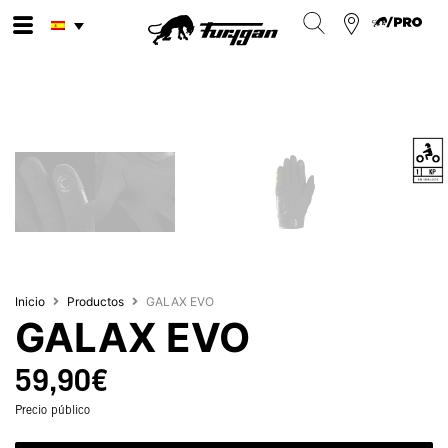
Ir
al
contenido
Inicio
Productos
GALAX EVO
GALAX EVO
59,90
€
Precio público