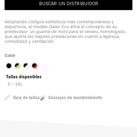
BUSCAR UN DISTRIBUIDOR
Adoptando códigos estilísticos más contemporáneos y
deportivos, el modelo Galax Evo afina el concepto de su
predecesor: un guante de moto para el verano, homologado,
que aporta las mejores prestaciones en cuanto a ligereza,
comodidad y ventilación.
Color
Tallas disponibles
S – 3XL
Guía de tallas
Consejos de mantenimiento