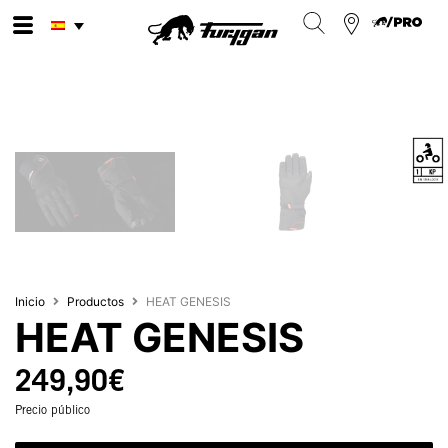
Ir
al
contenido
Inicio
Productos
HEAT GENESIS
HEAT GENESIS
249,90
€
Precio público