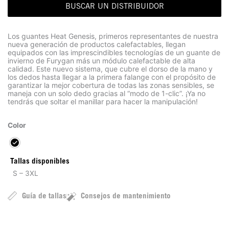
BUSCAR UN DISTRIBUIDOR
Los guantes Heat Genesis, primeros representantes de nuestra
nueva generación de productos calefactables, llegan
equipados con las imprescindibles tecnologías de un guante de
invierno de Furygan más un módulo calefactable de alta
calidad. Este nuevo sistema, que cubre el dorso de la mano y
los dedos hasta llegar a la primera falange con el propósito de
garantizar la mejor cobertura de todas las zonas sensibles, se
maneja con un solo dedo gracias al “modo de 1-clic”. ¡Ya no
tendrás que soltar el manillar para hacer la manipulación!
Color
Tallas disponibles
S – 3XL
Guía de tallas
Consejos de mantenimiento