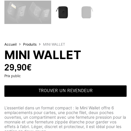
Accueil
Produits
MINI WALLET
MINI WALLET
29,90
€
Prix public
TROUVER UN REVENDEUR
L’essentiel dans un format compact : le Mini Wallet offre 6
emplacements pour cartes, une poche filet, deux poches
ouvertes, un compartiment avec une fermeture pression pour la
monnaie et une fermeture zippée étanche pour garder vos
effets à l’abri. Léger, discret et protecteur, il est idéal pour les