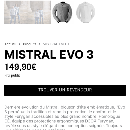
Accueil
Produits
MISTRAL EVO 3
MISTRAL EVO 3
149,90
€
Prix public
TROUVER UN REVENDEUR
Dernière évolution du Mistral, blouson d’été emblématique, l’Evo
3 perpétue la tradition et rend la protection, le confort et le
style Furygan accessibles au plus grand nombre. Homologué
CE, équipé des protections ergonomiques D3O® Furygan, il
révèle sous un style élégant une conception soignée. Toujours