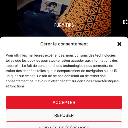
DÉ
FURY TIPS
Gérer le consentement
Pour offrir les meilleures expériences, nous utilisons des technologies
telles que les cookies pour stocker et/ou accéder aux informations des
appareils. Le fait de consentir à ces technologies nous permettra de
traiter des données telles que le comportement de navigation ou les ID
uniques sur ce site. Le fait de ne pas consentir ou de retirer son
consentement peut avoir un effet négatif sur certaines caractéristiques
et fonctions.
F
I
L
Y
T
a
n
i
o
i
ACCEPTER
c
s
n
u
k
Furygan © Copyright - 2026 Tous droits réservés
e
t
k
t
t
b
a
e
u
o
Mentions légales
REFUSER
o
g
d
b
k
Cookies
o
r
i
e
Tableau de traçabilité AGEC