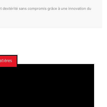
et dextérité sans compromis grâce à une innovation du
tières