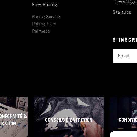
Technologi
Fury Racing
Startups
Racing Service
Racing Team
Palmarès
S'INSCR
Email
ONFORMITÉ &
CONSEILS D'ENTRETIEN
CONDITI
LISATION