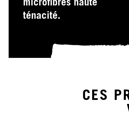
microfibres haute
ténacité.
CES P