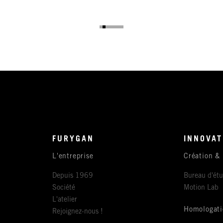
FURYGAN
INNOVAT
L'entreprise
Création &
Depuis 1969
Bureau d'ét
Société
Motion Lab
L'atelier
Homologati
Rejoignez-nous !