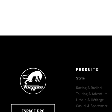
PRODUITS
Style
Racing & Radical
Touring & Adventure
Urbain & Héritage
Casual & Sportswear
ESPACE PRO