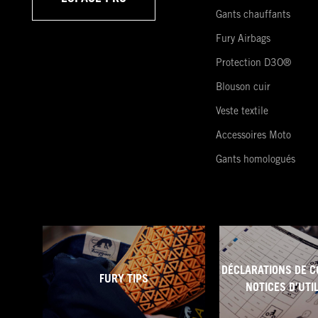
Gants chauffants
Fury Airbags
Protection D3O®
Blouson cuir
Veste textile
Accessoires Moto
Gants homologués
DÉCLARATIONS DE C
FURY TIPS
NOTICES D'UTI