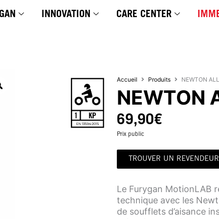
GAN
INNOVATION
CARE CENTER
IMME
Accueil
Produits
NEWTON ALL
NEWTON A
69,90
€
Prix public
TROUVER UN REVENDEUR
Le Furygan MotionLAB rep
technique avec les Newt
de soufflets d’aisance ins