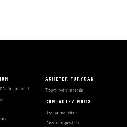
ION
ACHETER FURYGAN
 Développement
Trouver votre magasin
ude
CONTACTEZ-NOUS
Devenir revendeur
ons
Poser une question