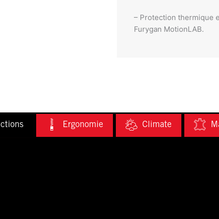
– Protection thermique 
Furygan MotionLAB.
ctions
Ergonomie
Climate
Ma