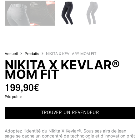
Accueil
Produits
NIKITA X KEVLAR® MOM FIT
NIKITA X KEVLAR®
MOM FIT
199,90
€
Prix public
TROUVER UN REVENDEUR
Adoptez l’identité du Nikita X Kevlar®. Sous ses airs de jean
sage se cache un concentré de technologie et d’innovation prêt