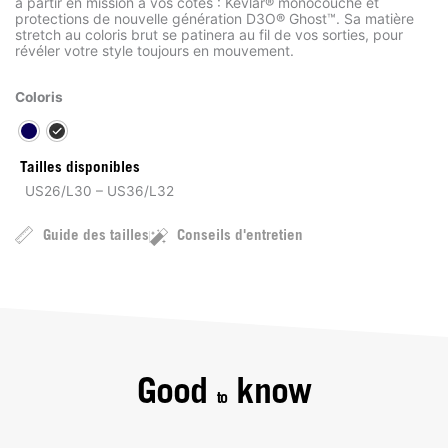
à partir en mission à vos côtés : Kevlar® monocouche et
protections de nouvelle génération D3O® Ghost™. Sa matière
stretch au coloris brut se patinera au fil de vos sorties, pour
révéler votre style toujours en mouvement.
Coloris
Tailles disponibles
US26/L30 – US36/L32
Guide des tailles
Conseils d'entretien
Good
know
to