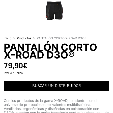
Inicio
Productos
PANTALÓN CORTO X-ROAD D3O®
PANTALÓN CORTO
X-ROAD D3O®
79,90
€
Precio público
BUSCAR UN DISTRIBUIDOR
Con los productos de la gama X-ROAD, te adentras en el
universo de protecciones polivalentes multidisciplina.
Ventiladas, ergonómicas y diseñadas en colaboración con
D3O®, cuentan con la mejor tecnología contra los choques y de