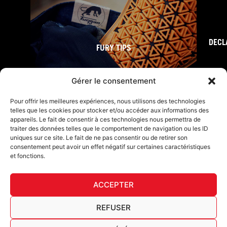
DECL
FURY TIPS
Gérer le consentement
Pour offrir les meilleures expériences, nous utilisons des technologies
telles que les cookies pour stocker et/ou accéder aux informations des
appareils. Le fait de consentir à ces technologies nous permettra de
traiter des données telles que le comportement de navigation ou les ID
uniques sur ce site. Le fait de ne pas consentir ou de retirer son
consentement peut avoir un effet négatif sur certaines caractéristiques
et fonctions.
F
I
L
Y
T
a
n
i
o
i
ACCEPTER
c
s
n
u
k
Furygan © Copyright - 2026 Todos los derechos reservados
e
t
k
t
t
b
a
e
u
o
Aviso legal
REFUSER
o
g
d
b
k
Cookies
o
r
i
e
Cuadro de trazabilidad AGEC