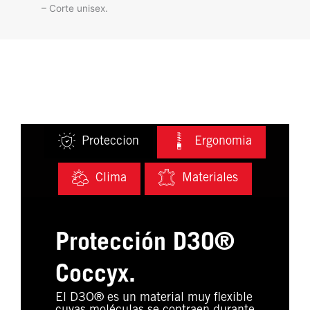
– Corte unisex.
Proteccion
Ergonomia
Clima
Materiales
Protección D3O®
Coccyx.
El D3O® es un material muy flexible