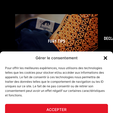
DECL
FURY TIPS
Gérer le consentement
Pour offrir les meilleures expériences, nous utilisons des technologies
telles que les cookies pour stocker et/ou accéder aux informations des
appareils. Le fait de consentir à ces technologies nous permettra de
traiter des données telles que le comportement de navigation ou les ID
uniques sur ce site. Le fait de ne pas consentir ou de retirer son
consentement peut avoir un effet négatif sur certaines caractéristiques
et fonctions.
F
I
L
Y
T
a
n
i
o
i
ACCEPTER
c
s
n
u
k