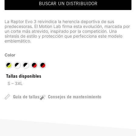
BUSCAR UN DISTRIBUIDOR
La Raptor Evo 3 reivindica la herencia deportiva de sus
predecesoras. El Motion Lab firma esta evolución, marcada por
un corte más atrevido, inspirado por la competición. Una
síntesis de estilo y protección que perfecciona este modelo
emblemático.
Color
Tallas disponibles
S – 3XL
Guía de tallas
Consejos de mantenimiento