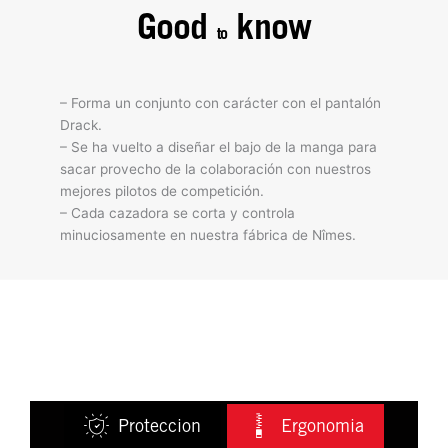
Good
know
to
– Forma un conjunto con carácter con el pantalón
Drack.
– Se ha vuelto a diseñar el bajo de la manga para
sacar provecho de la colaboración con nuestros
mejores pilotos de competición.
– Cada cazadora se corta y controla
minuciosamente en nuestra fábrica de Nîmes.
Proteccion
Ergonomia