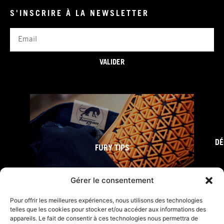
S'INSCRIRE À LA NEWSLETTER
Email
VALIDER
DÉ
FURY TIPS
Gérer le consentement
Pour offrir les meilleures expériences, nous utilisons des technologies
telles que les cookies pour stocker et/ou accéder aux informations des
appareils. Le fait de consentir à ces technologies nous permettra de