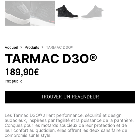
Accueil
Produits
TARMAC D3O®
TARMAC D3O®
189,90
€
Prix public
TROUVER UN REVENDEUR
Les Tarmac D3O® allient performance, sécurité et design
audacieux, inspirées par l’agilité et la puissance de la panthère.
Conçues pour les motards soucieux de leur protection et de
leur confort au quotidien, elles offrent les deux sans faire de
compromis sur le style.