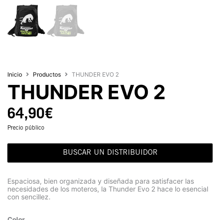
Inicio
Productos
THUNDER EVO 2
THUNDER EVO 2
64,90
€
Precio público
BUSCAR UN DISTRIBUIDOR
Espaciosa, bien organizada y diseñada para satisfacer las
necesidades de los moteros, la Thunder Evo 2 hace lo esencial
con sencillez.
Color