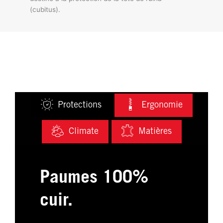
(cubitus).
Protections
Ergonomie
Climate
Matières
Paumes 100%
cuir.