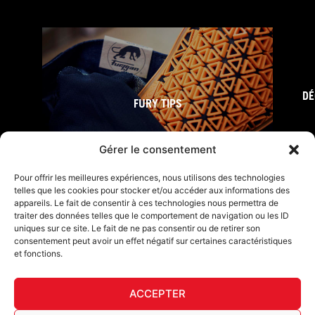
DÉ
FURY TIPS
Gérer le consentement
Pour offrir les meilleures expériences, nous utilisons des technologies
telles que les cookies pour stocker et/ou accéder aux informations des
appareils. Le fait de consentir à ces technologies nous permettra de
traiter des données telles que le comportement de navigation ou les ID
uniques sur ce site. Le fait de ne pas consentir ou de retirer son
consentement peut avoir un effet négatif sur certaines caractéristiques
et fonctions.
F
I
L
Y
T
a
n
i
o
i
ACCEPTER
c
s
n
u
k
Furygan © Copyright - 2026 Tous droits réservés
e
t
k
t
t