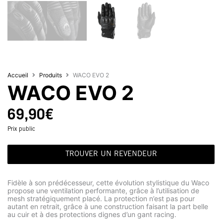
Accueil
Produits
WACO EVO 2
WACO EVO 2
69,90
€
Prix public
TROUVER UN REVENDEUR
Fidèle à son prédécesseur, cette évolution stylistique du Waco
propose une ventilation performante, grâce à l’utilisation de
mesh stratégiquement placé. La protection n’est pas pour
autant en retrait, grâce à une construction faisant la part belle
au cuir et à des protections dignes d’un gant racing.