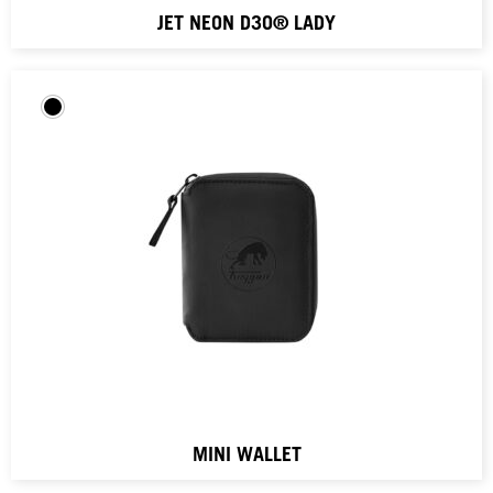
JET NEON D3O® LADY
MINI WALLET