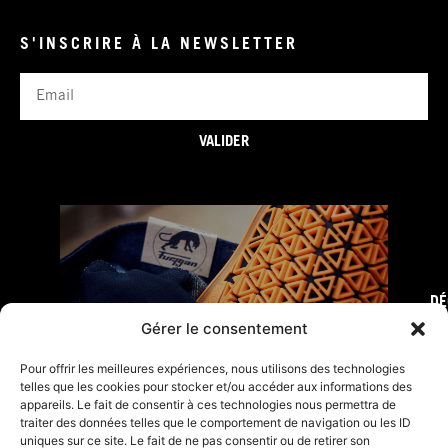
S'INSCRIRE À LA NEWSLETTER
Email
VALIDER
DÉ
FURY TIPS
Gérer le consentement
Pour offrir les meilleures expériences, nous utilisons des technologies
telles que les cookies pour stocker et/ou accéder aux informations des
appareils. Le fait de consentir à ces technologies nous permettra de
traiter des données telles que le comportement de navigation ou les ID
uniques sur ce site. Le fait de ne pas consentir ou de retirer son