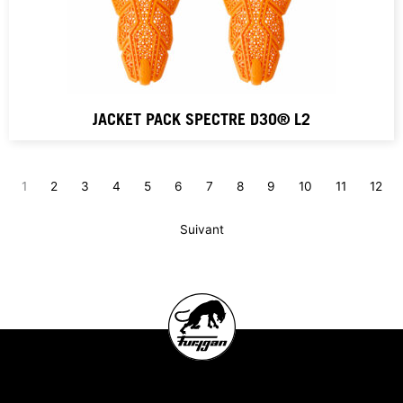
JACKET PACK SPECTRE D3O® L2
1
2
3
4
5
6
7
8
9
10
11
12
Suivant