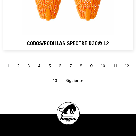
CODOS/RODILLAS SPECTRE D3O® L2
1
2
3
4
5
6
7
8
9
10
11
12
13
Siguiente