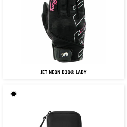
JET NEON D3O® LADY