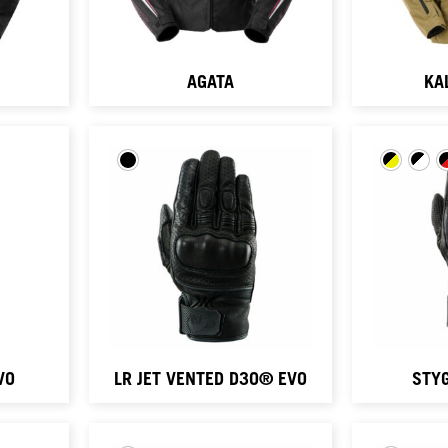
AGATA
KA
VO
LR JET VENTED D3O® EVO
STY