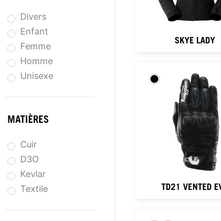
Divers
Enfant
SKYE LADY
Femme
Homme
Unisexe
MATIÈRES
Cuir
D3O
Kevlar
TD21 VENTED E
Textile