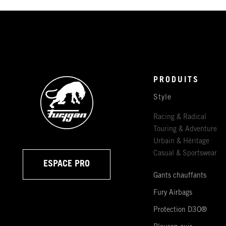
PRODUITS
Style
Racing & Radical
Touring & Adventure
Urbain & Héritage
Casual & Sportswear
ESPACE PRO
Gants chauffants
Fury Airbags
Protection D3O®