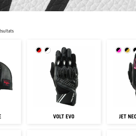
ésultats
E
VOLT EVO
JET NE