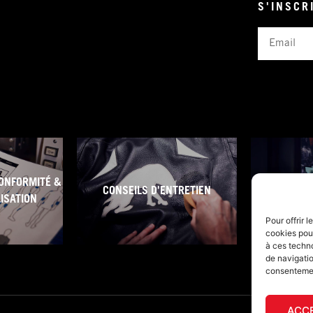
S'INSCR
Email
ONFORMITÉ &
CONSEILS D'ENTRETIEN
CONDITI
LISATION
Pour offrir 
cookies pour
à ces techn
de navigatio
consentement
ACC