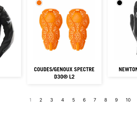
COUDES/GENOUX SPECTRE
NEWTON
D3O® L2
1
2
3
4
5
6
7
8
9
10