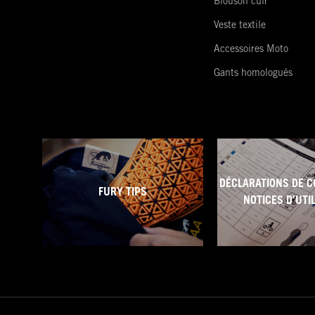
Blouson cuir
Veste textile
Accessoires Moto
Gants homologués
DÉCLARATIONS DE C
FURY TIPS
NOTICES D'UTI