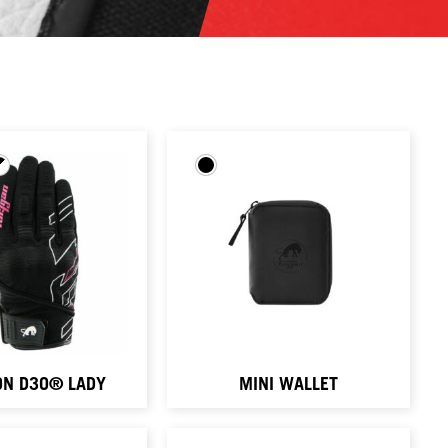
ON D3O® LADY
MINI WALLET