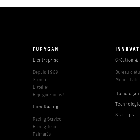
FURYGAN
INNOVAT
L'entreprise
Création &
Depuis 1969
Bureau d'ét
Société
Motion Lab
L'atelier
Homologati
Rejoignez-nous !
Technologi
Fury Racing
Startups
Racing Service
Racing Team
Palmarès