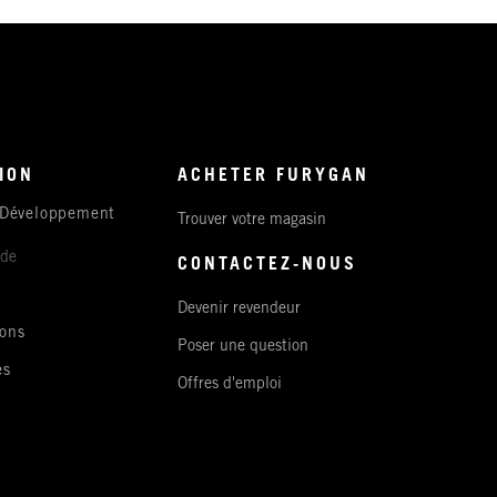
ION
ACHETER FURYGAN
 Développement
Trouver votre magasin
ude
CONTACTEZ-NOUS
Devenir revendeur
ons
Poser une question
es
Offres d'emploi