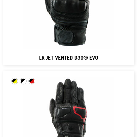
LR JET VENTED D3O® EVO