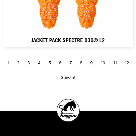
JACKET PACK SPECTRE D3O® L2
1
2
3
4
5
6
7
8
9
10
11
12
Suivant