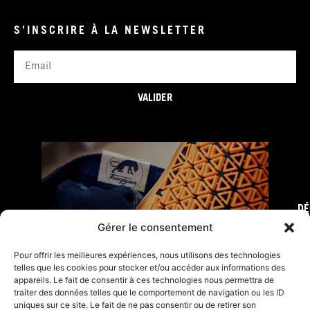
S'INSCRIRE À LA NEWSLETTER
Email
VALIDER
DÉ
FURY TIPS
Gérer le consentement
Pour offrir les meilleures expériences, nous utilisons des technologies
telles que les cookies pour stocker et/ou accéder aux informations des
appareils. Le fait de consentir à ces technologies nous permettra de
traiter des données telles que le comportement de navigation ou les ID
uniques sur ce site. Le fait de ne pas consentir ou de retirer son