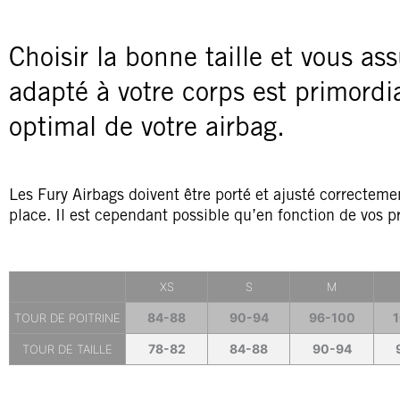
Choisir la bonne taille et vous as
adapté à votre corps est primord
optimal de votre airbag.
Les Fury Airbags doivent être porté et ajusté correcteme
place. Il est cependant possible qu’en fonction de vos pr
XS
S
M
84-88
90-94
96-100
1
TOUR DE POITRINE
78-82
84-88
90-94
TOUR DE TAILLE