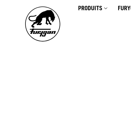
Aller
PRODUITS
FURY
au
contenu
F