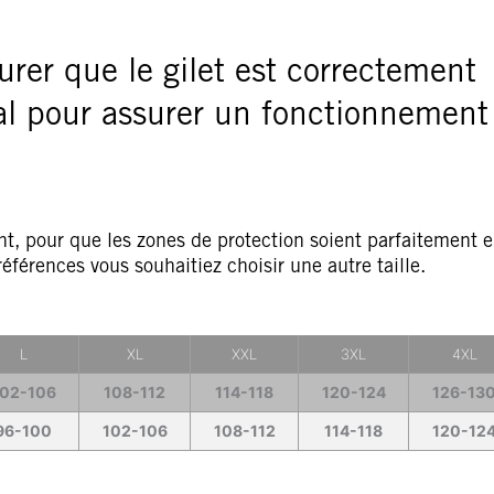
surer que le gilet est correctement
ial pour assurer un fonctionnement
nt, pour que les zones de protection soient parfaitement 
éférences vous souhaitiez choisir une autre taille.
L
XL
XXL
3XL
4XL
02-106
108-112
114-118
120-124
126-13
96-100
102-106
108-112
114-118
120-12