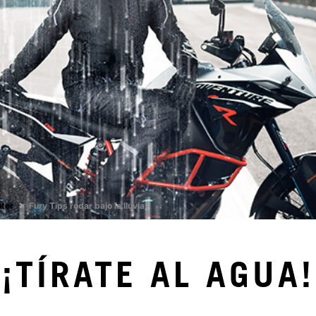
ter
Fury Tips rodar bajo la lluvia
¡TÍRATE AL AGUA!