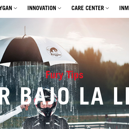
YGAN
INNOVATION
CARE CENTER
INM
Fury Tips
R BAJO LA L