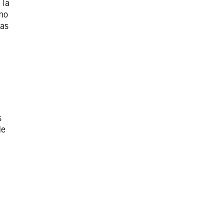
 la
omo
das
s
de
?