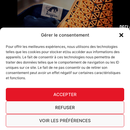
DECL
FURY TIPS
Gérer le consentement
Pour offrir les meilleures expériences, nous utilisons des technologies
telles que les cookies pour stocker et/ou accéder aux informations des
appareils. Le fait de consentir à ces technologies nous permettra de
traiter des données telles que le comportement de navigation ou les ID
uniques sur ce site. Le fait de ne pas consentir ou de retirer son
consentement peut avoir un effet négatif sur certaines caractéristiques
et fonctions.
ACCEPTER
F
I
L
Y
T
a
n
i
o
i
REFUSER
c
s
n
u
k
Furygan © Copyright - 2026 Todos los derechos reservados
e
t
k
t
t
b
a
e
u
o
VOIR LES PRÉFÉRENCES
Aviso legal
o
g
d
b
k
Cookies