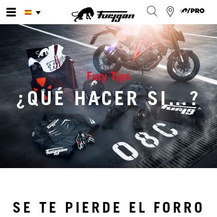
Ir
al
contenido
Fury Tips
¿QUÉ HACER SI…?
SE TE PIERDE EL FORRO