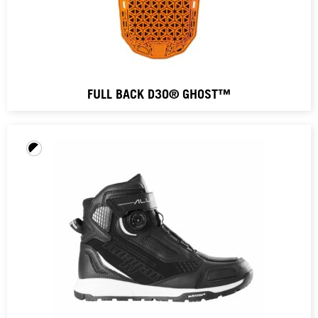
FULL BACK D3O® GHOST™