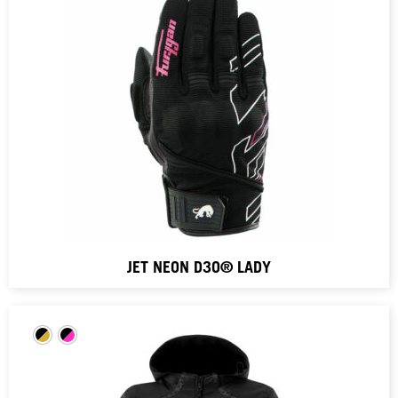
JET NEON D3O® LADY