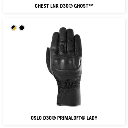
CHEST LNR D3O® GHOST™
OSLO D3O® PRIMALOFT® LADY