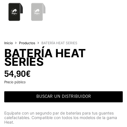
Inicio
Productos
BATERÍA HEAT SERIES
BATERÍA HEAT
SERIES
54,90
€
Precio público
BUSCAR UN DISTRIBUIDOR
Equípate con un segundo par de baterías para tus guantes
calefactables. Compatible con todos los modelos de la gama
Heat.