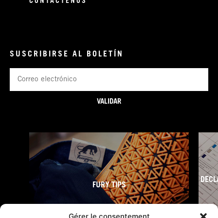
CONTÁCTENOS
SUSCRIBIRSE AL BOLETÍN
Correo
electrónico
VALIDAR
DECL
FURY TIPS
Gérer le consentement