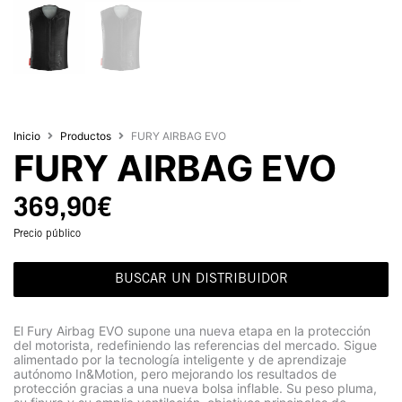
Inicio
Productos
FURY AIRBAG EVO
FURY AIRBAG EVO
369,90
€
Precio público
BUSCAR UN DISTRIBUIDOR
El Fury Airbag EVO supone una nueva etapa en la protección
del motorista, redefiniendo las referencias del mercado. Sigue
alimentado por la tecnología inteligente y de aprendizaje
autónomo In&Motion, pero mejorando los resultados de
protección gracias a una nueva bolsa inflable. Su peso pluma,