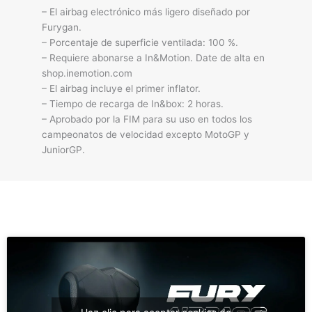
– El airbag electrónico más ligero diseñado por
Furygan.
– Porcentaje de superficie ventilada: 100 %.
– Requiere abonarse a In&Motion. Date de alta en
shop.inemotion.com
– El airbag incluye el primer inflator.
– Tiempo de recarga de In&box: 2 horas.
– Aprobado por la FIM para su uso en todos los
campeonatos de velocidad excepto MotoGP y
JuniorGP.