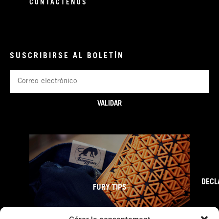
CONTÁCTENOS
SUSCRIBIRSE AL BOLETÍN
Correo
electrónico
VALIDAR
DECL
FURY TIPS