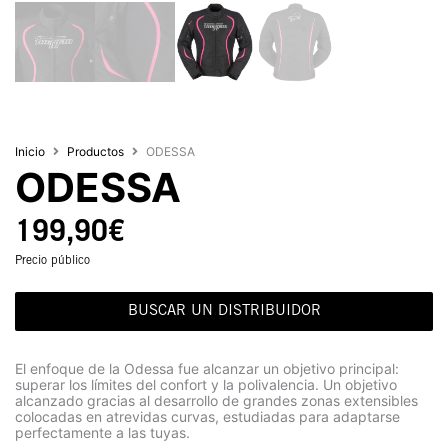
Inicio
Productos
ODESSA
ODESSA
199,90
€
Precio público
BUSCAR UN DISTRIBUIDOR
El enfoque de la Odessa fue alcanzar un objetivo principal:
superar los límites del confort y la polivalencia. Un objetivo
alcanzado gracias al desarrollo de grandes zonas extensibles
colocadas en atrevidas curvas, estudiadas para adaptarse
perfectamente a las tuyas.