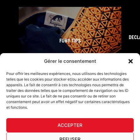
DECL
FURY TIPS
Gérer le consentement
Pour offrir les meilleures expériences, nous utilisons des technologies
telles que les cookies pour stocker et/ou accéder aux informations des
appareils. Le fait de consentir à ces technologies nous permettra de
traiter des données telles que le comportement de navigation ou les ID
uniques sur ce site. Le fait de ne pas consentir ou de retirer son
consentement peut avoir un effet négatif sur certaines caractéristiques
et fonctions.
F
I
L
Y
T
a
n
i
o
i
ACCEPTER
c
s
n
u
k
Furygan © Copyright - 2026 Todos los derechos reservados
e
t
k
t
t
b
a
e
u
o
Aviso legal
REFUSER