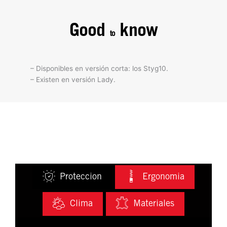
Good
know
to
– Disponibles en versión corta: los Styg10.
– Existen en versión Lady.
Proteccion
Ergonomia
Clima
Materiales