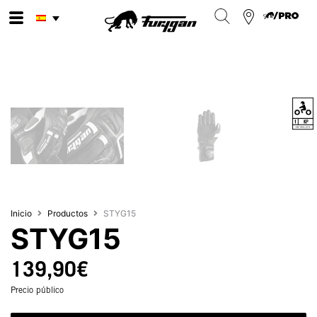
Ir
al
contenido
Inicio
Productos
STYG15
STYG15
139,90
€
Precio público