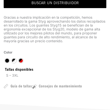
BUSCAR UN DISTRIBUIDOR
Gracias a nuestra implicación en la competición, hemos
desarrollado la gama Styg aprovechando los datos recopilados
en los circuitos. Los guantes Styg15 se benefician de la
ergonomía excepcional de los Styg20, modelo de gama alta
utilizado por los mejores pilotos del mundo, para proponer
guantes para circuito de alto rendimiento, al alcance de la
mayoría gracias un precio contenido.
Color
Tallas disponibles
S – 3XL
Guía de tallas
Consejos de mantenimiento