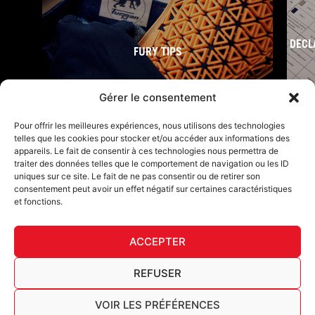
DECL
FURY TIPS
Gérer le consentement
Pour offrir les meilleures expériences, nous utilisons des technologies
telles que les cookies pour stocker et/ou accéder aux informations des
appareils. Le fait de consentir à ces technologies nous permettra de
traiter des données telles que le comportement de navigation ou les ID
uniques sur ce site. Le fait de ne pas consentir ou de retirer son
consentement peut avoir un effet négatif sur certaines caractéristiques
et fonctions.
F
I
L
Y
T
a
n
i
o
i
ACCEPTER
c
s
n
u
k
Furygan © Copyright - 2026 Todos los derechos reservados
e
t
k
t
t
b
a
e
u
o
Aviso legal
REFUSER
o
g
d
b
k
Cookies
o
r
i
e
Cuadro de trazabilidad AGEC
VOIR LES PRÉFÉRENCES
k
a
n
Español