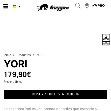
Ir
al
contenido
Inicio
Productos
YORI
YORI
179,90
€
Precio público
BUSCAR UN DISTRIBUIDOR
La cazadora Yori es una prenda deportiva que esconde su