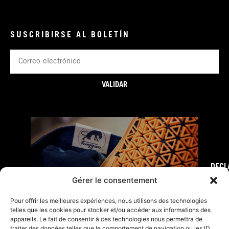
SUSCRIBIRSE AL BOLETÍN
Correo
electrónico
VALIDAR
DECL
FURY TIPS
Gérer le consentement
Pour offrir les meilleures expériences, nous utilisons des technologies
telles que les cookies pour stocker et/ou accéder aux informations des
appareils. Le fait de consentir à ces technologies nous permettra de
traiter des données telles que le comportement de navigation ou les ID