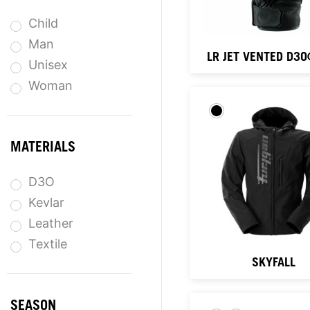
Child
Man
LR JET VENTED D3
Unisex
Woman
MATERIALS
D3O
Kevlar
Leather
Textile
SKYFALL
SEASON