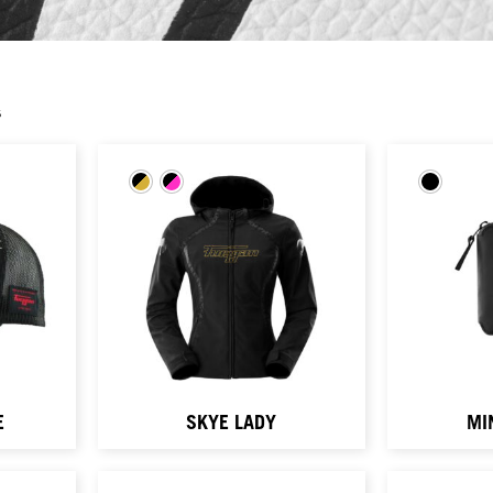
s
E
SKYE LADY
MI