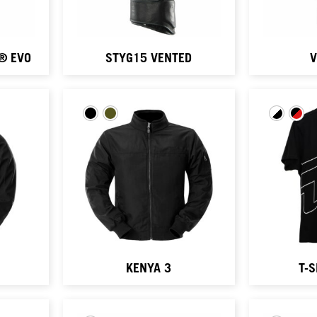
O® EVO
STYG15 VENTED
V
KENYA 3
T-S