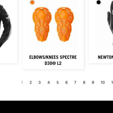
ELBOWS/KNEES SPECTRE
NEWTON
D3O® L2
1
2
3
4
5
6
7
8
9
10