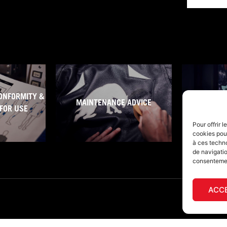
ONFORMITY &
MAINTENANCE ADVICE
WARRA
FOR USE
Pour offrir 
cookies pour
à ces techn
de navigatio
consentement
ACC
s
AGEC traceability table