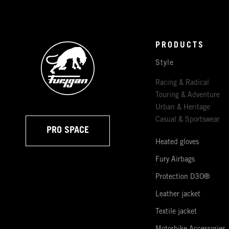
PRODUCTS
Style
Racing & Radical
Touring & Adventure
Urban & Heritage
Casual & Sportswear
PRO SPACE
Heated gloves
Fury Airbags
Protection D3O®
Leather jacket
Textile jacket