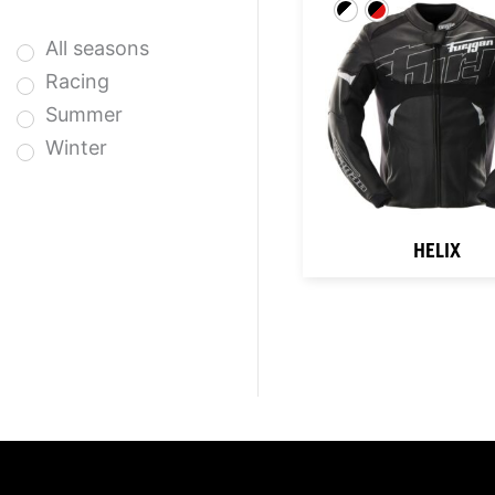
All seasons
Racing
Summer
Winter
HELIX