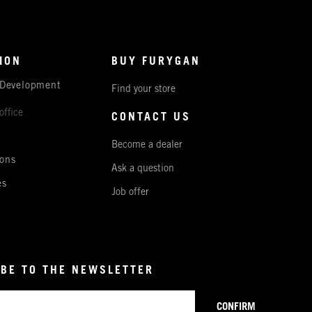
ION
BUY FURYGAN
 Development
Find your store
office
CONTACT US
Become a dealer
ons
Ask a question
es
Job offer
BE TO THE NEWSLETTER
CONFIRM