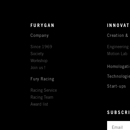
FURYGAN
INNOVAT
Company
Creation &
Since 1969
Engineering 
Society
Motion Lab
Workshop
Homologati
Join us !
Technologi
Fury Racing
Start-ups
Racing Service
Racing Team
Award list
SUBSCRI
Email