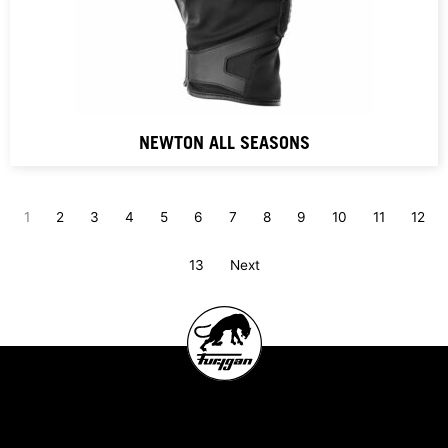
NEWTON ALL SEASONS
1
2
3
4
5
6
7
8
9
10
11
12
13
Next