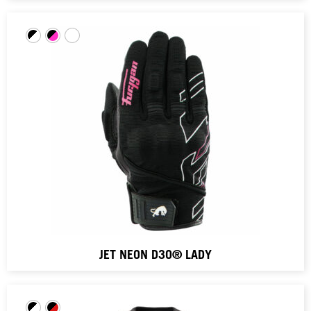
JET NEON D3O® LADY