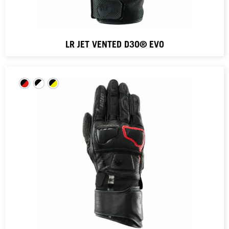
LR JET VENTED D3O® EVO