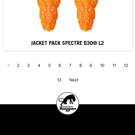
JACKET PACK SPECTRE D3O® L2
1
2
3
4
5
6
7
8
9
10
11
12
13
Next