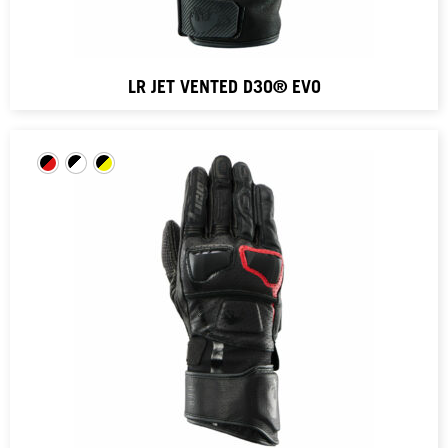
LR JET VENTED D3O® EVO