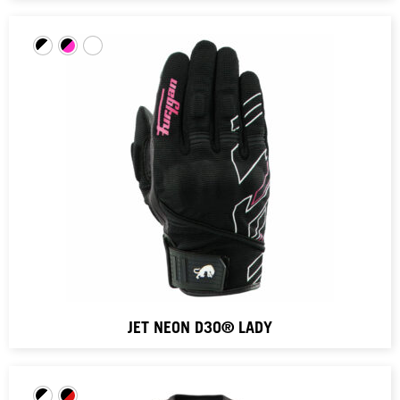
JET NEON D3O® LADY