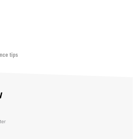
nce tips
w
ter