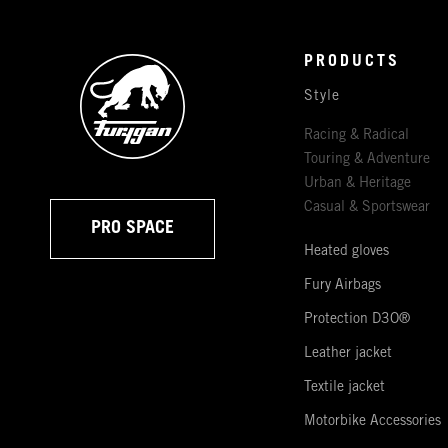
PRODUCTS
Style
Racing & Radical
Touring & Adventure
Urban & Heritage
Casual & Sportswear
PRO SPACE
Heated gloves
Fury Airbags
Protection D3O®
Leather jacket
Textile jacket
Motorbike Accessories