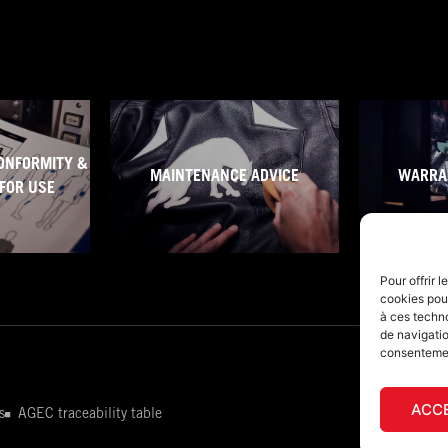
ONFORMITY &
MAINTENANCE ADVICE
WARRA
FOR USE
Pour offrir 
cookies pour
à ces techn
de navigatio
consentement
ACC
s
AGEC traceability table