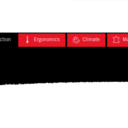
ction
Ergonomics
Climate
Ma