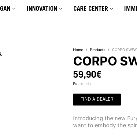
YGAN
INNOVATION
CARE CENTER
IMM
Home
Products
CORPO SWEA
CORPO S
59,90
€
Public price
FIND A DEALER
Introducing the new Fur
want to embody the spiri