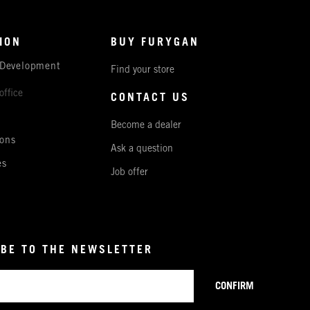
ION
BUY FURYGAN
 Development
Find your store
office
CONTACT US
Become a dealer
ons
Ask a question
es
Job offer
BE TO THE NEWSLETTER
CONFIRM