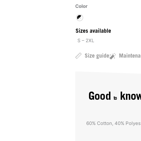
Color
Sizes available
S – 2XL
Size guide
Maintena
Good
kno
to
60% Cotton, 40% Polyes