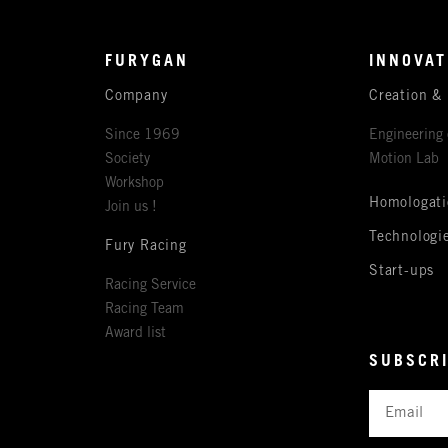
FURYGAN
INNOVAT
Company
Creation &
Since 1969
Engineering 
Society
Motion Lab
Workshop
Homologati
Join us !
Technologi
Fury Racing
Start-ups
Racing Service
Racing Team
Award list
SUBSCRI
Email