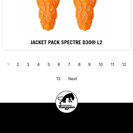
JACKET PACK SPECTRE D3O® L2
1
2
3
4
5
6
7
8
9
10
11
12
13
Next