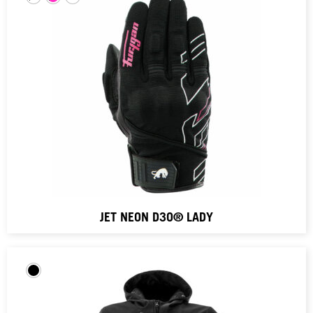
JET NEON D3O® LADY