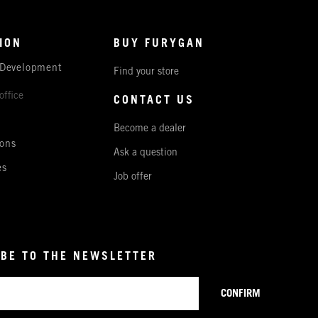
ION
BUY FURYGAN
 Development
Find your store
office
CONTACT US
Become a dealer
ons
Ask a question
es
Job offer
BE TO THE NEWSLETTER
CONFIRM