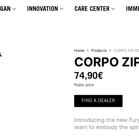
YGAN
INNOVATION
CARE CENTER
IMM
Home
Products
CORPO ZIP H
CORPO ZI
74,90
€
Public price
FIND A DEALER
Introducing the new Fur
want to embody the spiri