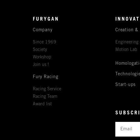
FURYGAN
INNOVAT
Company
Creation &
Since 1969
Engineering 
Society
Motion Lab
Workshop
Homologati
Join us !
Technologi
Fury Racing
Start-ups
Racing Service
Racing Team
Award list
SUBSCRI
Email