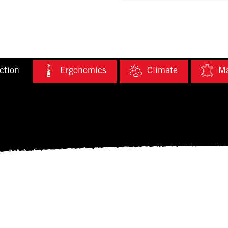
ction
Ergonomics
Climate
Ma