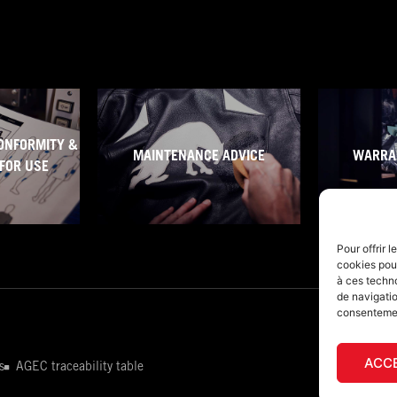
ONFORMITY &
MAINTENANCE ADVICE
WARRA
FOR USE
Pour offrir 
cookies pour
à ces techn
de navigatio
consentement
ACC
s
AGEC traceability table