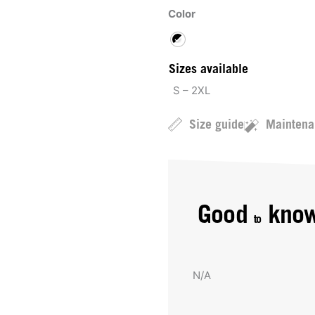
Color
Sizes available
S – 2XL
Size guide
Maintena
Good
kno
to
N/A