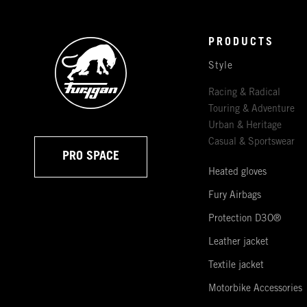
PRODUCTS
Style
Racing & Radical
Touring & Adventure
Urban & Heritage
Casual & Sportswear
PRO SPACE
Heated gloves
Fury Airbags
Protection D3O®
Leather jacket
Textile jacket
Motorbike Accessories