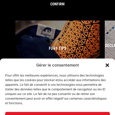
CONFIRM
DECL
FURY TIPS
Gérer le consentement
Pour offrir les meilleures expériences, nous utilisons des technologies
telles que les cookies pour stocker et/ou accéder aux informations des
appareils. Le fait de consentir à ces technologies nous permettra de
traiter des données telles que le comportement de navigation ou les ID
uniques sur ce site. Le fait de ne pas consentir ou de retirer son
consentement peut avoir un effet négatif sur certaines caractéristiques
et fonctions.
F
I
L
Y
T
a
n
i
o
i