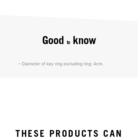
Good
know
to
– Diameter of key ring excluding ring: 4cm.
THESE PRODUCTS CAN