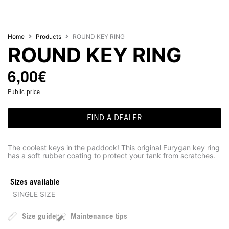
Home
Products
ROUND KEY RING
ROUND KEY RING
6,00
€
Public price
FIND A DEALER
The coolest keys in the paddock! This original Furygan key ring
has a soft rubber coating to protect your tank from scratches.
Sizes available
SINGLE SIZE
Size guide
Maintenance tips